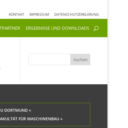
KONTAKT
IMPRESSUM
DATENSCHUTZERKLÄRUNG
KTPARTNER
ERGEBNISSE UND DOWNLOADS
n
TU DORTMUND »
FAKULTÄT FÜR MASCHINENBAU »