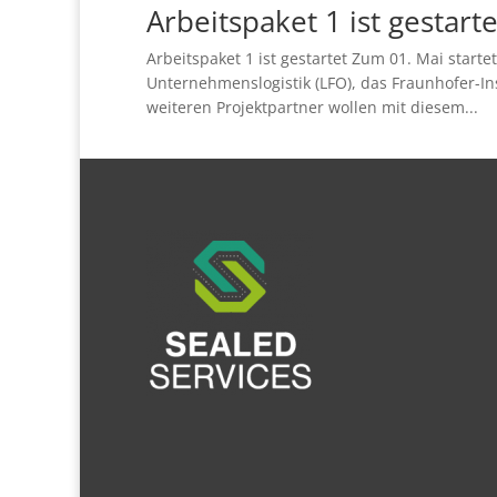
Arbeitspaket 1 ist gestarte
Arbeitspaket 1 ist gestartet Zum 01. Mai start
Unternehmenslogistik (LFO), das Fraunhofer-Ins
weiteren Projektpartner wollen mit diesem...