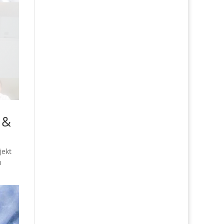
 &
jekt
m